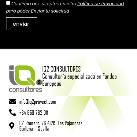
Confirma que aceptas nuestra
Política de Privacidad
para poder Enviar tu solicitud
enviar
IQ2 CONSULTORES
Consultoría especializada en Fondos
Europeos
info@iq2proyect.com
+34 659 762 011
C/ Romero, 76 41219 Las Pajanosas
Guillena – Sevilla